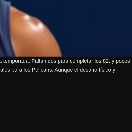
la temporada. Faltan dos para completar los 82, y pocos
ales para los Pelicans. Aunque el desafío físico y