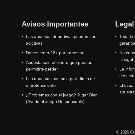
Avisos Importantes
Legal
Las apuestas deportivas pueden ser
Toda la 
adictivas
garantí
Debes tener 18+ para apostar
No cons
ni legal
Apuesta solo el dinero que puedas
permitirte perder
La info
desactu
Las apuestas son solo para fines de
entretenimiento
El usua
apuesta
¿Problemas con el juego?
Jugar Bien
(Ayuda al Juego Responsable)
© 2026 Guí