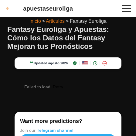
apuestaseuroliga
Inicio
>
Artículos
>
Fantasy Euroliga
Fantasy Euroliga y Apuestas:
Cómo los Datos del Fantasy
Mejoran tus Pronósticos
Updated agosto 2026
18+
Failed to load.
Retry
Want more predictions?
Join our
Telegram channel