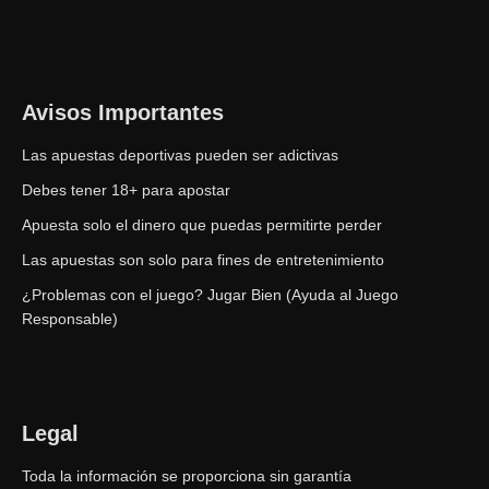
Avisos Importantes
Las apuestas deportivas pueden ser adictivas
Debes tener 18+ para apostar
Apuesta solo el dinero que puedas permitirte perder
Las apuestas son solo para fines de entretenimiento
¿Problemas con el juego?
Jugar Bien (Ayuda al Juego
Responsable)
Legal
Toda la información se proporciona sin garantía