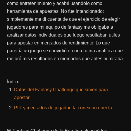
como entretenimiento y acabé usandolo como
herramienta de apuestas. No fue intencionado:
simplemente me di cuenta de que el ejercicio de elegir
jugadores para mi equipo de fantasy me obligaba a
analizar datos individuales que luego resultaban útiles
para apostar en mercados de rendimiento. Lo que
parecía un juego se convirtió en una rutina analítica que
mejoró mis resultados en mercados que antes ni miraba.
Índice
Datos del Fantasy Challenge que sirven para
apostar
PIR y mercados de jugador: la conexion directa
El Fantasy Challenge de la Euroliga alcanzó los