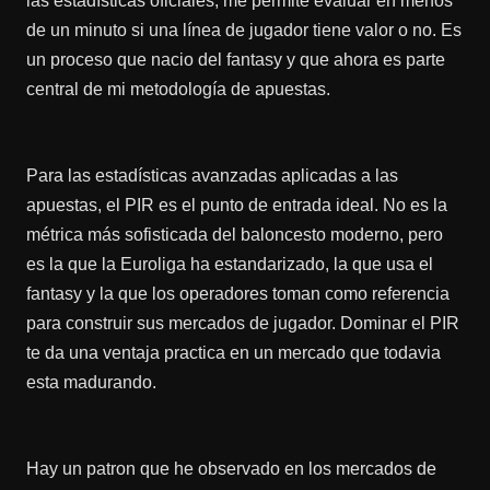
las estadísticas oficiales, me permite evaluar en menos
de un minuto si una línea de jugador tiene valor o no. Es
un proceso que nacio del fantasy y que ahora es parte
central de mi metodología de apuestas.
Para las estadísticas avanzadas aplicadas a las
apuestas, el PIR es el punto de entrada ideal. No es la
métrica más sofisticada del baloncesto moderno, pero
es la que la Euroliga ha estandarizado, la que usa el
fantasy y la que los operadores toman como referencia
para construir sus mercados de jugador. Dominar el PIR
te da una ventaja practica en un mercado que todavia
esta madurando.
Hay un patron que he observado en los mercados de