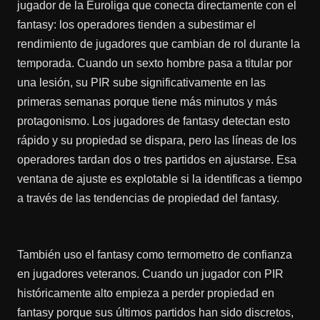
jugador de la Euroliga que conecta directamente con el
fantasy: los operadores tienden a subestimar el
rendimiento de jugadores que cambian de rol durante la
temporada. Cuando un sexto hombre pasa a titular por
una lesión, su PIR sube significativamente en las
primeras semanas porque tiene más minutos y más
protagonismo. Los jugadores de fantasy detectan esto
rápido y su propiedad se dispara, pero las líneas de los
operadores tardan dos o tres partidos en ajustarse. Esa
ventana de ajuste es explotable si la identificas a tiempo
a través de las tendencias de propiedad del fantasy.
También uso el fantasy como termometro de confianza
en jugadores veteranos. Cuando un jugador con PIR
históricamente alto empieza a perder propiedad en
fantasy porque sus últimos partidos han sido discretos,