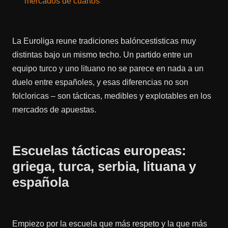
mercados de cuartos
La Euroliga reune tradiciones balóncestisticas muy
distintas bajo un mismo techo. Un partido entre un
equipo turco y uno lituano no se parece en nada a un
duelo entre españoles, y esas diferencias no son
folcloricas – son tácticas, medibles y explotables en los
mercados de apuestas.
Escuelas tácticas europeas:
griega, turca, serbia, lituana y
española
Empiezo por la escuela que más respeto y la que más