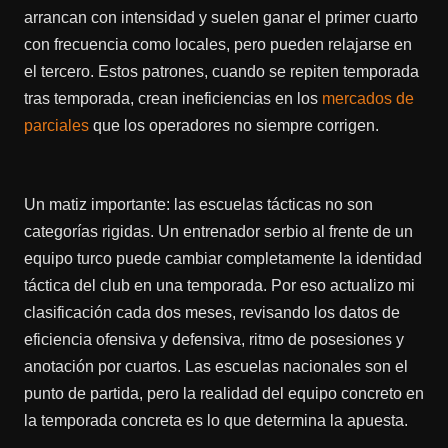
arrancan con intensidad y suelen ganar el primer cuarto
con frecuencia como locales, pero pueden relajarse en
el tercero. Estos patrones, cuando se repiten temporada
tras temporada, crean ineficiencias en los
mercados de
parciales
que los operadores no siempre corrigen.
Un matiz importante: las escuelas tácticas no son
categorías rigidas. Un entrenador serbio al frente de un
equipo turco puede cambiar completamente la identidad
táctica del club en una temporada. Por eso actualizo mi
clasificación cada dos meses, revisando los datos de
eficiencia ofensiva y defensiva, ritmo de posesiones y
anotación por cuartos. Las escuelas nacionales son el
punto de partida, pero la realidad del equipo concreto en
la temporada concreta es lo que determina la apuesta.