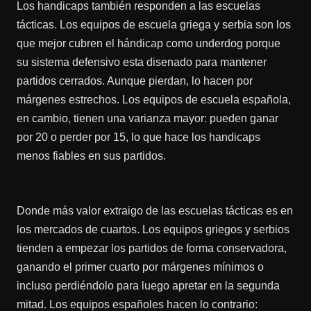
Los handicaps también responden a las escuelas
tácticas. Los equipos de escuela griega y serbia son los
que mejor cubren el hándicap como underdog porque
su sistema defensivo esta disenado para mantener
partidos cerrados. Aunque pierdan, lo hacen por
márgenes estrechos. Los equipos de escuela española,
en cambio, tienen una varianza mayor: pueden ganar
por 20 o perder por 15, lo que hace los handicaps
menos fiables en sus partidos.
Donde más valor extraigo de las escuelas tácticas es en
los mercados de cuartos. Los equipos griegos y serbios
tienden a empezar los partidos de forma conservadora,
ganando el primer cuarto por márgenes mínimos o
incluso perdiéndolo para luego apretar en la segunda
mitad. Los equipos españoles hacen lo contrario: