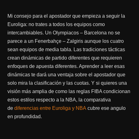
Mi consejo para el apostador que empieza a seguir la
Euroliga: no trates a todos los equipos como
intercambiables. Un Olympiacos – Barcelona no se
parece a un Fenerbahçe – Zalgiris aunque los cuatro
sean equipos de media tabla. Las tradiciones tácticas
crean dinámicas de partido diferentes que requieren
enfoques de apuesta diferentes. Aprender a leer esas
dinámicas te dará una ventaja sobre el apostador que
solo mira la clasificación y las cuotas. Y si quieres una
visión más amplia de como las reglas FIBA condicionan
estos estilos respecto a la NBA, la comparativa
de
diferencias entre Euroliga y NBA
cubre ese angulo
en profundidad.