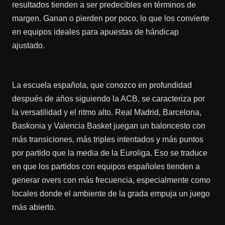
resultados tienden a ser predecibles en términos de
margen. Ganan o pierden por poco, lo que los convierte
en equipos ideales para apuestas de hándicap
ajustado.
La escuela española, que conozco en profundidad
después de años siguiendo la ACB, se caracteriza por
la versatilidad y el ritmo alto. Real Madrid, Barcelona,
Baskonia y Valencia Basket juegan un baloncesto con
más transiciones, más triples intentados y más puntos
por partido que la media de la Euroliga. Eso se traduce
en que los partidos con equipos españoles tienden a
generar overs con más frecuencia, especialmente como
locales donde el ambiente de la grada empuja un juego
más abierto.