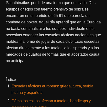
Panathinaikos perdi de una forma que no olvido. Dos
equipos griegos con talento ofensivo de sobra se
encerraron en un partido de 65-61 que parecía un
combate de boxeo. Aquel día aprendí que en la Euroliga
no basta con analizar a los equipos individualmente:
necesitas entender las escuelas tácticas nacionales que
moldean la forma de jugar de cada club. Esas escuelas
afectan directamente a los totales, a los spreads y a los
mercados de cuartos de formas que el apostador casual
no anticipa.
Índice
Escuelas tácticas europeas: griega, turca, serbia,
lituana y española
Cómo los estilos afectan a totales, handicaps y