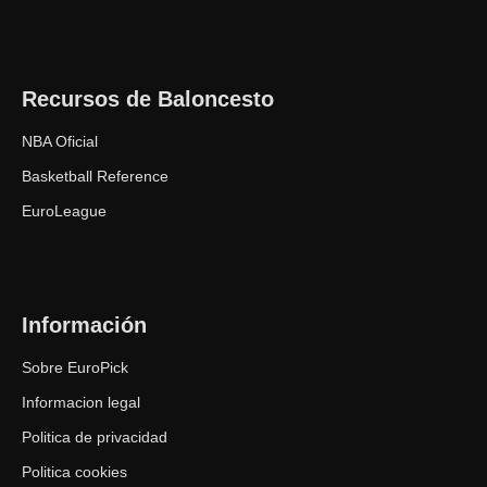
Recursos de Baloncesto
NBA Oficial
Basketball Reference
EuroLeague
Información
Sobre EuroPick
Informacion legal
Politica de privacidad
Politica cookies