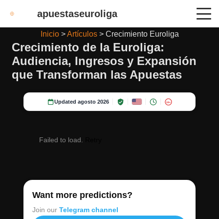
apuestaseuroliga
Inicio
>
Artículos
>
Crecimiento Euroliga
Crecimiento de la Euroliga:
Audiencia, Ingresos y Expansión
que Transforman las Apuestas
Updated agosto 2026
18+
Failed to load.
Retry
Want more predictions?
Join our
Telegram channel