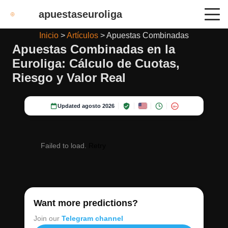
apuestaseuroliga
Inicio
>
Artículos
>
Apuestas Combinadas
Apuestas Combinadas en la
Euroliga: Cálculo de Cuotas,
Riesgo y Valor Real
Updated agosto 2026
18+
Failed to load.
Retry
Want more predictions?
Join our
Telegram channel