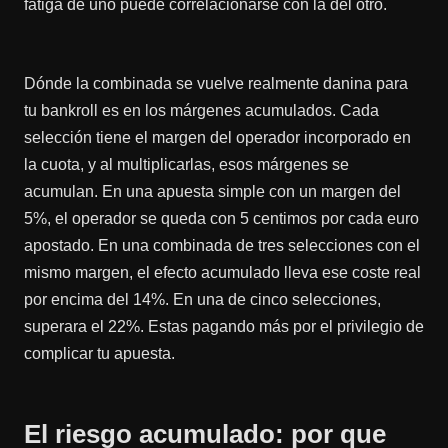
fatiga de uno puede correlacionarse con la del otro.
Dónde la combinada se vuelve realmente danina para
tu bankroll es en los márgenes acumulados. Cada
selección tiene el margen del operador incorporado en
la cuota, y al multiplicarlas, esos márgenes se
acumulan. En una apuesta simple con un margen del
5%, el operador se queda con 5 centimos por cada euro
apostado. En una combinada de tres selecciones con el
mismo margen, el efecto acumulado lleva ese coste real
por encima del 14%. En una de cinco selecciones,
superara el 22%. Estas pagando más por el privilegio de
complicar tu apuesta.
El riesgo acumulado: por que