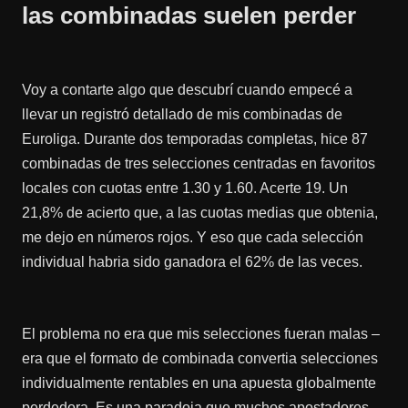
las combinadas suelen perder
Voy a contarte algo que descubrí cuando empecé a
llevar un registró detallado de mis combinadas de
Euroliga. Durante dos temporadas completas, hice 87
combinadas de tres selecciones centradas en favoritos
locales con cuotas entre 1.30 y 1.60. Acerte 19. Un
21,8% de acierto que, a las cuotas medias que obtenia,
me dejo en números rojos. Y eso que cada selección
individual habria sido ganadora el 62% de las veces.
El problema no era que mis selecciones fueran malas –
era que el formato de combinada convertia selecciones
individualmente rentables en una apuesta globalmente
perdedora. Es una paradoja que muchos apostadores