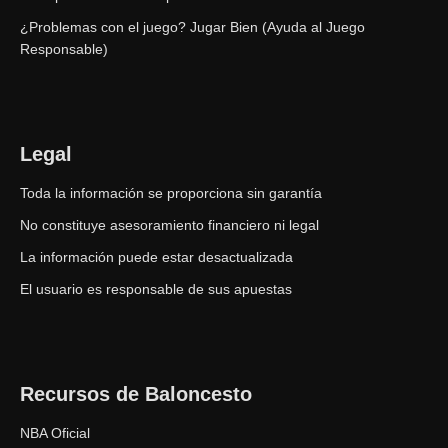
¿Problemas con el juego?
Jugar Bien (Ayuda al Juego
Responsable)
Legal
Toda la información se proporciona sin garantía
No constituye asesoramiento financiero ni legal
La información puede estar desactualizada
El usuario es responsable de sus apuestas
Recursos de Baloncesto
NBA Oficial