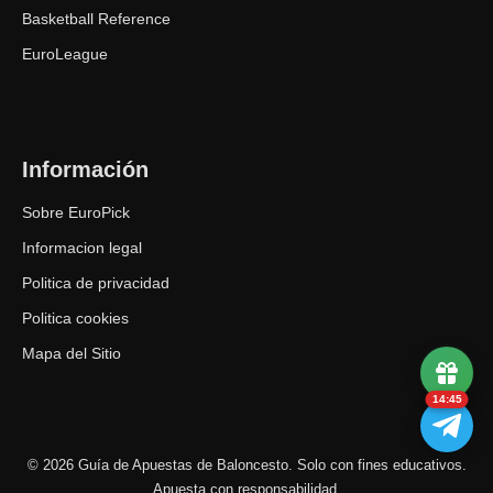
Basketball Reference
EuroLeague
Información
Sobre EuroPick
Informacion legal
Politica de privacidad
Politica cookies
Mapa del Sitio
14:45
© 2026 Guía de Apuestas de Baloncesto. Solo con fines educativos.
Apuesta con responsabilidad.